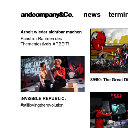
news
termi
home
Arbeit wieder sichtbar machen
Panel im Rahmen des
Themenfestivals ARBEIT!
89/90: The Great D
iNViSiBLE REPUBLiC:
#stilllovingtherevolution