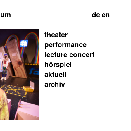
sum
de
en
theater
performance
lecture concert
hörspiel
aktuell
archiv