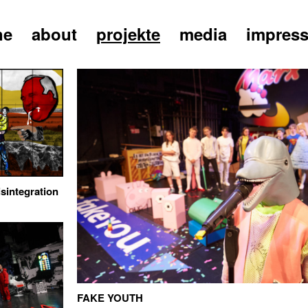
ne
about
projekte
media
impres
isintegration
FAKE YOUTH