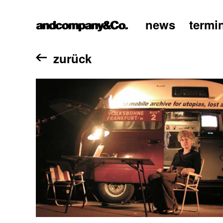
news
termi
home
zurück