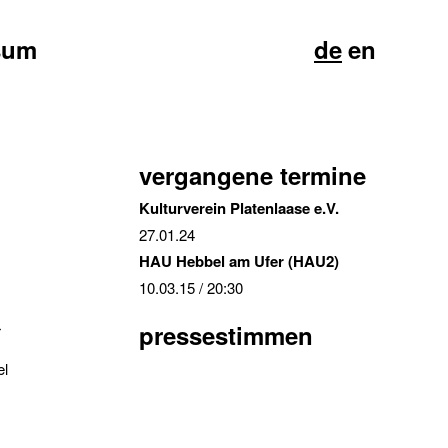
sum
de
en
vergangene termine
Kulturverein Platenlaase e.V.
27.01.24
HAU Hebbel am Ufer (HAU2)
10.03.15
/ 20:30
pressestimmen
r
el