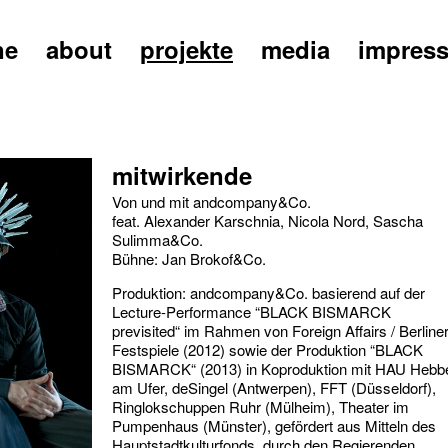
ne
about
projekte
media
impres
mitwirkende
Von und mit andcompany&Co.
feat. Alexander Karschnia, Nicola Nord, Sascha
Sulimma&Co.
Bühne: Jan Brokof&Co.
Produktion: andcompany&Co. basierend auf der
Lecture-Performance “BLACK BISMARCK
previsited“ im Rahmen von Foreign Affairs / Berline
Festspiele (2012) sowie der Produktion “BLACK
BISMARCK“ (2013) in Koproduktion mit HAU Hebb
am Ufer, deSingel (Antwerpen), FFT (Düsseldorf),
Ringlokschuppen Ruhr (Mülheim), Theater im
Pumpenhaus (Münster), gefördert aus Mitteln des
Hauptstadtkulturfonds, durch den Regierenden