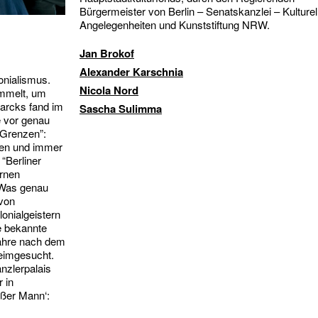
Bürgermeister von Berlin – Senatskanzlei – Kulturel
Angelegenheiten und Kunststiftung NRW.
Jan Brokof
Alexander Karschnia
onialismus.
Nicola Nord
ammelt, um
marcks fand im
Sascha Sulimma
e vor genau
 Grenzen”:
ehen und immer
 “Berliner
ernen
: Was genau
 von
onialgeistern
e bekannte
Jahre nach dem
heimgesucht.
nzlerpalais
 in
ißer Mann‘: