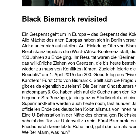
Black Bismarck revisited
Ein Gespenst geht um in Europa – das Gespenst des Kol
Alle Mächte des alten Europas haben sich in Berlin vers
Afrika unter sich aufzuteilen. Auf Einladung Otto von Bis
Reichskanzlerpalais die (West-)Afrika-Konferenz statt, di
130 Jahren zu Ende ging. Ihr Resultat waren die “Berliner
das willkürliche Ziehen von Grenzen, die bis heute best
wieder zu massiven Konflikten führen. Zugleich feierte die
Republik” am 1. April 2015 den 200. Geburtstag des “Eis
Kanzlers” Fürst Otto von Bismarck. Stellt sich die Frage
gibt es da eigentlich zu feiern? Die Berliner Ghostbusters
andcompany& Co. haben sich auf die Suche nach den Kol
begeben: Straßenzüge, ja ein ganzes Stadtviertel und ein
Supermarktkette werden auch heute noch, fast hundert 
offiziellen Ende des deutschen Kolonialismus von ihnen 
Eine U-Bahnstation in der Nähe des ehemaligen Reichska
scheint das Tor zur Unterwelt zu sein: Fürst Bismarck, der
Friedrichsruh keine letzte Ruhe fand, geht dort um als ‚we
Weißer Mann, was nun?