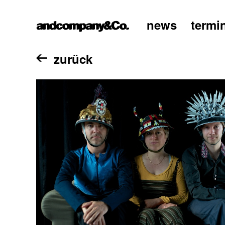
news
termi
home
zurück