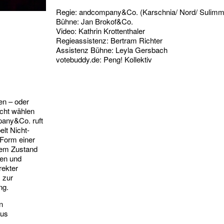
Regie: andcompany&Co. (Karschnia/ Nord/ Sulimm
Bühne: Jan Brokof&Co.
Video: Kathrin Krottenthaler
Regieassistenz: Bertram Richter
Assistenz Bühne: Leyla Gersbach
votebuddy.de: Peng! Kollektiv
en – oder
icht wählen
pany&Co. ruft
elt Nicht-
 Form einer
dem Zustand
hen und
rekter
 zur
ng.
n
aus