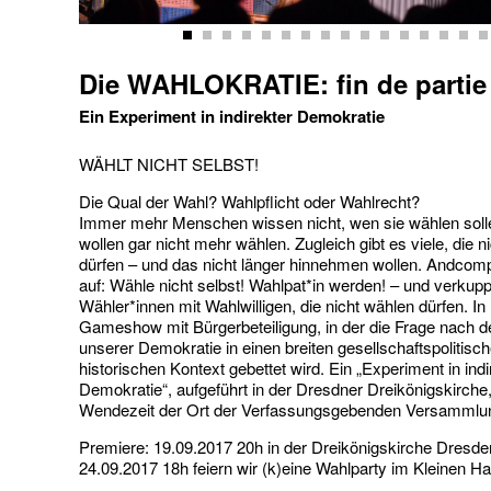
Die WAHLOKRATIE: fin de partie
Ein Experiment in indirekter Demokratie
WÄHLT NICHT SELBST!
Die Qual der Wahl? Wahlpflicht oder Wahlrecht?
Immer mehr Menschen wissen nicht, wen sie wählen soll
wollen gar nicht mehr wählen. Zugleich gibt es viele, die n
dürfen – und das nicht länger hinnehmen wollen. Andcom
auf: Wähle nicht selbst! Wahlpat*in werden! – und verkupp
Wähler*innen mit Wahlwilligen, die nicht wählen dürfen. In
Gameshow mit Bürgerbeteiligung, in der die Frage nach 
unserer Demokratie in einen breiten gesellschaftspolitisc
historischen Kontext gebettet wird. Ein „Experiment in indi
Demokratie“, aufgeführt in der Dresdner Dreikönigskirche,
Wendezeit der Ort der Verfassungsgebenden Versammlu
Premiere: 19.09.2017 20h in der Dreikönigskirche Dresde
24.09.2017 18h feiern wir (k)eine Wahlparty im Kleinen H