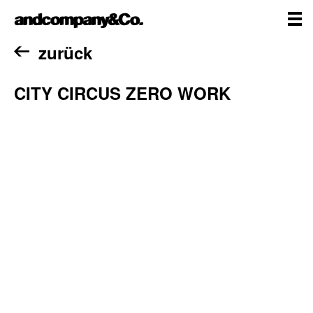
Zum
andcompany&Co
Inhalt
springen
me
Home
zurück
CITY CIRCUS ZERO WORK