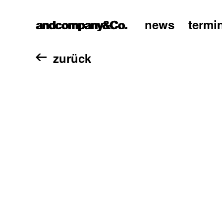
news
termi
home
zurück