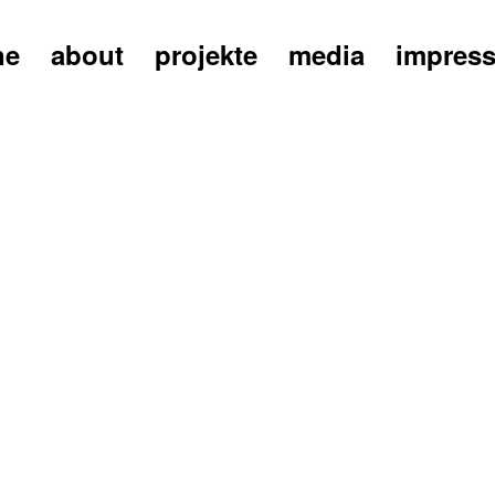
ne
about
projekte
media
impres