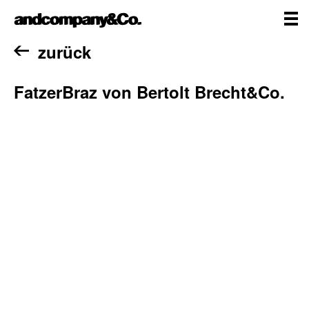
Zum
andcompany&Co
Inhalt
springen
me
Home
zurück
FatzerBraz von Bertolt Brecht&Co.