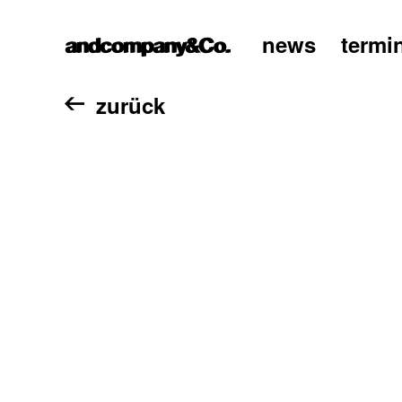
news
termi
home
zurück