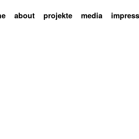
ne
about
projekte
media
impres