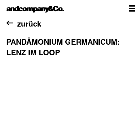
Zum
andcompany&Co
Inhalt
springen
me
Home
zurück
PANDÄMONIUM GERMANICUM:
LENZ IM LOOP