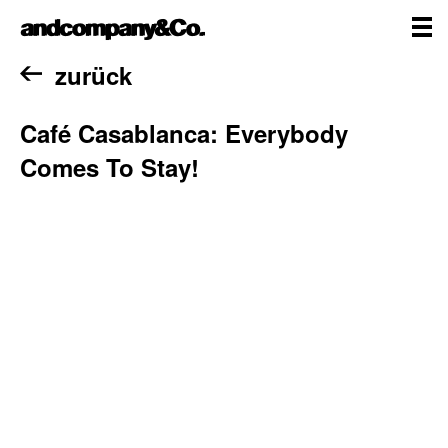
Zum
andcompany&Co
Inhalt
springen
me
Home
zurück
Café Casablanca: Everybody
Comes To Stay!