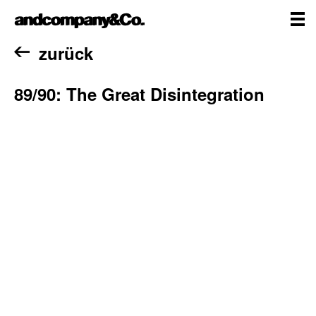
Zum
andcompany&Co
Inhalt
springen
me
Home
zurück
89/90: The Great Disintegration