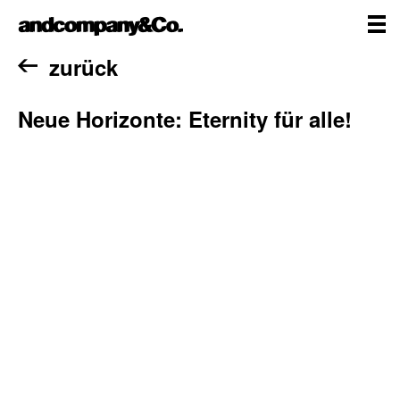
Zum
andcompany&Co
Inhalt
springen
me
Home
zurück
Neue Horizonte: Eternity für alle!