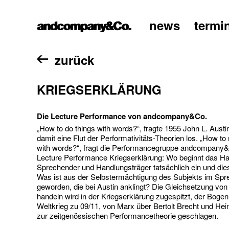
news
termi
home
zurück
KRIEGSERKLÄRUNG
Die Lecture Performance von andcompany&Co.
„How to do things with words?“, fragte 1955 John L. Austin
damit eine Flut der Performativitäts-Theorien los. „How t
with words?“, fragt die Performancegruppe andcompany&C
Lecture Performance Kriegserklärung: Wo beginnt das H
Sprechender und Handlungsträger tatsächlich ein und di
Was ist aus der Selbstermächtigung des Subjekts im Sp
geworden, die bei Austin anklingt? Die Gleichsetzung vo
handeln wird in der Kriegserklärung zugespitzt, der Boge
Weltkrieg zu 09/11, von Marx über Bertolt Brecht und Hein
zur zeitgenössischen Performancetheorie geschlagen.