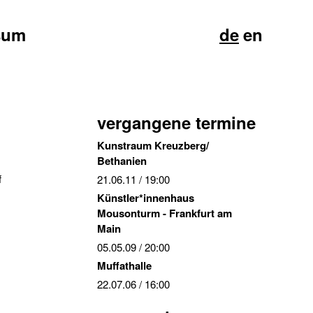
sum
de
en
vergangene termine
Kunstraum Kreuzberg/
Bethanien
f
21.06.11
/ 19:00
Künstler*innenhaus
Mousonturm - Frankfurt am
Main
05.05.09
/ 20:00
Muffathalle
22.07.06
/ 16:00