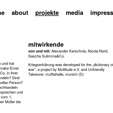
ne
about
projekte
media
impres
mitwirkende
von und mit:
Alexander Karschnia, Nicola Nord,
Sascha Sulimma&Co.
 und trat
Kriegserklärung was developed for the „dictionary o
o make Ernst
war“, a project by Multitude e.V. and Unfriendly
o. in ihrer
Takeover. muffathalle, munich (D)
andeln? Sind
eselbe Person?
rechhandeln
n sprechen und
n vom 1.
er Müller bis