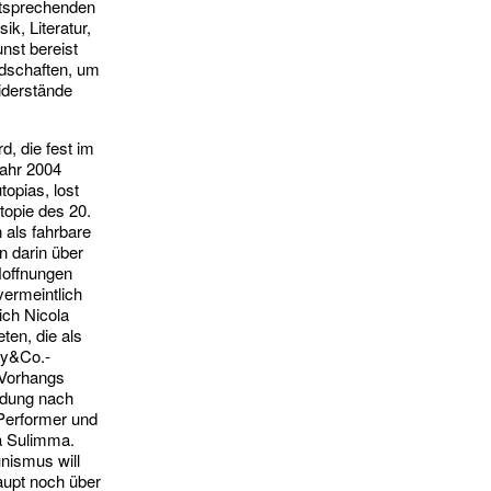
ntsprechenden
ik, Literatur,
nst bereist
dschaften, um
iderstände
d, die fest im
Jahr 2004
topias, lost
topie des 20.
 als fahrbare
n darin über
Hoffnungen
vermeintlich
ich Nicola
ten, die als
ny&Co.-
 Vorhangs
adung nach
 Performer und
a Sulimma.
nismus will
upt noch über