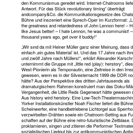
den Kommunismus geredet wird. Internet-Chatrooms liefe
Antwort. Für das Stück revolutionary timing“ überträgt
andcompany&Co. die Kommunikationsgesetze des Chats 
Bühne und inszeniert eine Sprech-Oper im Kurzformat: „L
the greatness and retardedness of John Lennon here! – He
like Jesus better! – I hate Lennon, he was a communist! –
thousand years ago, get over it buddy!“
„Wir sınd da mit Heiner Müller ganz einer Meinung, dass
einfach ‚ein gutes Material’ ist. Und das 17 Jahre nach i
und zwölf Jahre nach Müllers!“, erklärt Alexander Karschn
unternimmt die Gruppe mit „little red (play): herstory“, die
West-Pionierin als Temponautin, eine Zeitreise in den Irre
gewesen, wenn es in der Silvesternacht 1999 die DDR n
hätte? Aus der Perspektive des dritten Jahrtausends als
dramaturgischem Rahmen konstruiert man das Doku-Mär
Vergangenheit, die Little Reds Gegenwart hätte gewesen 
Aus history wird herstory. Eine Low-Tech-Theatermasch
Yorker Installationskünstler Noah Fischer liefert die Büh
Scheinwerfer, eine handbetriebene Lichtorgel aus Sperrho
verzwirbelten Drähten sowie ein Chatroom-Setting aus Fu
schaffen auf der Bühne eine retro-futuristische Zeitblase. 
proklamieren, singen und zitieren die Performer Textmate
sozialistischen Liedgut bis zur antikommunistischen Agita