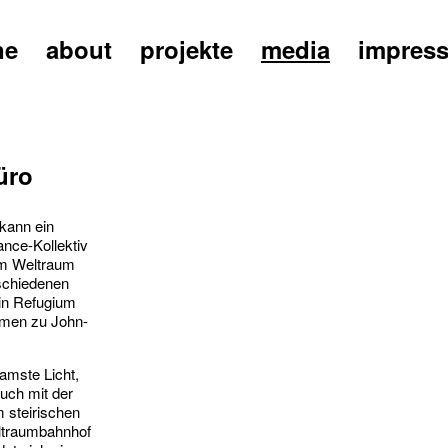
ne
about
projekte
media
impres
üro
 kann ein
nce-Kollektiv
im Weltraum
tschiedenen
ein Refugium
umen zu John-
amste Licht,
uch mit der
m steirischen
eltraumbahnhof