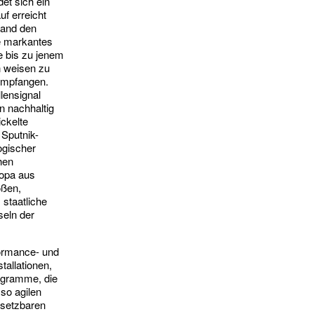
det sich ein
f erreicht
tand den
ie markantes
e bis zu jenem
n weisen zu
 empfangen.
lensignal
n nachhaltig
ckelte
 Sputnik-
ogischer
hen
ropa aus
oßen,
 staatliche
eln der
formance- und
allationen,
ogramme, die
so agilen
nsetzbaren