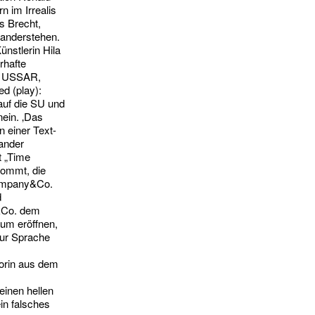
 im Irrealis
s Brecht,
nanderstehen.
ünstlerin Hila
rhafte
, USSAR,
d (play):
auf die SU und
nein. ‚Das
n einer Text-
ander
t „Time
kommt, die
company&Co.
d
&Co. dem
um eröffnen,
 zur Sprache
orin aus dem
einen hellen
in falsches