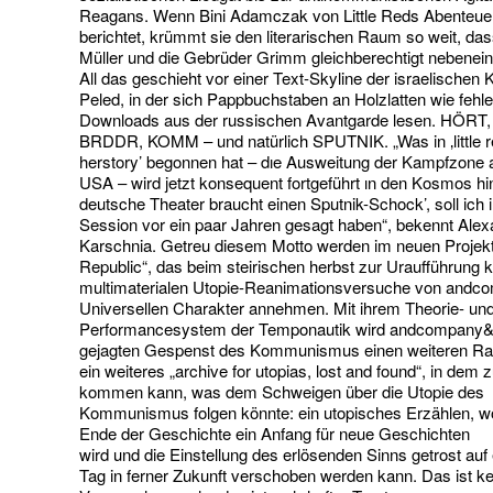
Reagans. Wenn Bini Adamczak von Little Reds Abenteuern
berichtet, krümmt sie den literarischen Raum so weit, das
Müller und die Gebrüder Grimm gleichberechtigt nebenei
All das geschieht vor einer Text-Skyline der israelischen K
Peled, in der sich Pappbuchstaben an Holzlatten wie fehle
Downloads aus der russischen Avantgarde lesen. HÖRT
BRDDR, KOMM – und natürlich SPUTNIK. „Was in ‚little re
herstory’ begonnen hat – dıe Ausweitung der Kampfzone 
USA – wird jetzt konsequent fortgeführt ın den Kosmos hi
deutsche Theater braucht einen Sputnik-Schock’, soll ich i
Session vor ein paar Jahren gesagt haben“, bekennt Alex
Karschnia. Getreu diesem Motto werden im neuen Projek
Republic“, das beim steirischen herbst zur Uraufführung 
multimaterialen Utopie-Reanimationsversuche von and
Universellen Charakter annehmen. Mit ihrem Theorie- un
Performancesystem der Temponautik wird andcompany
gejagten Gespenst des Kommunismus einen weiteren Ra
ein weiteres „archive for utopias, lost and found“, in dem
kommen kann, was dem Schweigen über die Utopie des
Kommunismus folgen könnte: ein utopisches Erzählen, w
Ende der Geschichte ein Anfang für neue Geschichten
wird und die Einstellung des erlösenden Sinns getrost auf 
Tag in ferner Zukunft verschoben werden kann. Das ist ke