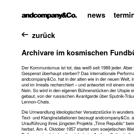
news
termi
home
zurück
Archivare im kosmischen Fundb
Der Kommunismus ist tot, das weiß seit 1989 jeder. Aber
Gespenst überhaupt sterben? Das internationale Performa
andcompany&Co. hat in der alten wie in der neuen Welt, 
und im Irrealis recherchiert – und antwortet mit einem en
Nein. So wird in den eigenen Bühnenstücken der Utopie 
gebaut, von der russischen Avantgarde über Sputnik-Trä
Lennon-Chats.
Die Umwandlung ideologischer Versatzstücke in wunders
Text- und Klanginstallationen bezeugt andcompany&Co. a
Uraufführung ihres jüngsten Projekts „Time Republic“ bei
herbst. Am 4. Oktober 1957 startet vom sowjetischen W