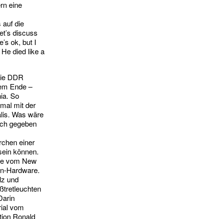
rn eine
auf die
et’s discuss
’s ok, but I
 He died like a
 die DDR
hrem Ende –
ia. So
smal mit der
alis. Was wäre
och gegeben
chen einer
sein können.
ine vom New
nen-Hardware.
lz und
ßtretleuchten
Darin
rial vom
tion Ronald