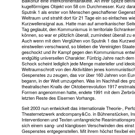
Baikonur eine Interkontinentalrakete. An ihrer Spitze befin
kugelförmiges Objekt von 58 cm Durchmesser. Kurz darau
Sputnik 1 als erster von Menschen geschaffener Gegens
Weltraum und strahlt dort für 21 Tage ein so einfaches w
Kurzwellensignal aus. Hatte man auf amerikanischer Seit
Tag geglaubt, den Kommunismus in territoriale Schranke
können, so war er plötzlich überall, zumindest überall zu
Auch wenn mit dem Verglühen von Sputnik 1 das Kurzwel
einstweilen verschwand, so blieben die Vereinigten Staate
geschockt und ihr Kampf gegen den Kommunismus entwi
endgültig universellen Charakter. Fünfzig Jahre nach dem
Schock scheint lediglich jede Menge materieller und ideol
Weltraumschrott von den Aktivitäten jenes kommunistisc
Gespenstes zu zeugen, das vor über 160 Jahren von Eu
begann, in der Welt umzugehen. Was im Nachhall des gr
theatralischen Knalls der Oktoberrevolution 1917 erstmals
Formen angenommen hatte, endete 1991 mit dem Zerbrös
letzten Reste des Eisernen Vorhangs.
Seit 2003 nun entwickelt das internationale Theorie-, Per
Theaternetzwerk andcompany&Co. in Bühnenstücken, Inst
Interventionen und Texten umfangreiche Reanimationspr
sich einem sang- und klanglosen Verschwinden des einst 
Gespenstes entgegenstellen. Mit ihrem höchst flexibel ei