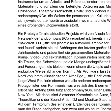
Instrumentarium an Arbeits- und Präsentationsformen, e
Materialien und vor allem den beteiligten Akteuren aus Mus
Philosophie, Theaterwissenschaft, Politik und bildender Ku
andcompany&Co. die Weiten der postmodernen Kulturlan
sich jeweils dort temporär anzusiedeln, wo man auf die W
eines drohenden Utopieverlusts stößt.
Ein Prototyp für alle aktuellen Projekte wird von Nicola Nor
Netzwerk der andcompany&Co verankert ist, bereits im 
entwickelt. Für „little red (room): an automobil archive for u
and found“ spricht sie mit Anhängern der letzten großen U
Jahrhunderts und präsentiert die gesammelten Materialien
Klang-, Video- und Textinstallation. Kommunisten berichte
die Trauer, das Schweigen und die Menge uneingelöster 
und Forderungen, die bleiben, wenn einem die Utopie auf 
endgültige Weise abhanden kommt. Als Archivarin lässt s
Nord von ihrem künstlerischen Alter-Ego „Little Red“ vertre
junge West-Pionierin ebenso wie alle anderen andcompa
Protagonisten den Kommunismus westlich des Eisernen
erlebt hat. Anfang 2006 folgt andcompany&Co. einer Einl
New York. Mit dabei sind Alexander Karschnia als Autor,
Theoretiker und der Sound-Artist, DJ und Musiker Sasch
Auf dem Territorium des einstigen Erzfeindes des Kommu
man der Frage nachgehen, von wem und wo heute überha