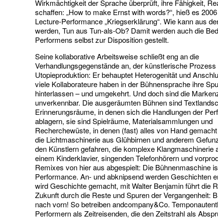
Wirkmächtigkeit der Sprache überprüft, ihre Fähigkeit, Rea
schaffen: „How to make Ernst with words?“, hieß es 2006 
Lecture-Performance „Kriegserklärung“. Wie kann aus den
werden, Tun aus Tun-als-Ob? Damit werden auch die Be
Performens selbst zur Disposition gestellt.
Seine kollaborative Arbeitsweise schließt eng an die
Verhandlungsgegenstände an, der künstlerische Prozess i
Utopieproduktion: Er behauptet Heterogenität und Anschlu
viele Kollaborateure haben in der Bühnensprache ihre Sp
hinterlassen – und umgekehrt. Und doch sind die Marken
unverkennbar. Die ausgeräumten Bühnen sind Textlandsc
Erinnerungsräume, in denen sich die Handlungen der Per
ablagern, sie sind Spielräume, Materialsammlungen und
Recherchewüste, in denen (fast) alles von Hand gemacht
die Lichtmaschinerie aus Glühbirnen und anderem Gefunz
den Künstlern gefahren, die komplexe Klangmaschinerie
einem Kinderklavier, singenden Telefonhörern und vorpro
Remixes von hier aus abgespielt: Die Bühnenmaschine is
Performance. An- und abknipsend werden Geschichten er
wird Geschichte gemacht, mit Walter Benjamin führt die Re
Zukunft durch die Reste und Spuren der Vergangenheit: B
nach vorn! So betreiben andcompany&Co. Temponautenth
Performern als Zeitreisenden, die den Zeitstrahl als Abs