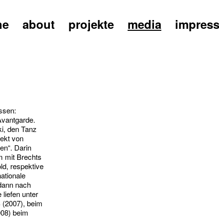
ne
about
projekte
media
impres
ssen:
Avantgarde.
ki, den Tanz
jekt von
en“. Darin
m mit Brechts
d, respektive
nationale
 dann nach
 liefen unter
2007), beim
008) beim