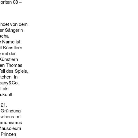
oriten 08 –
ündet von dem
er Sängerin
scha
e Name ist
t Künstlern
 mit der
Künstlern
sten Thomas
l des Spiels,
tehen. In
mpany&Co.
t als
ukunft.
 21.
-)Gründung
rsehens mit
ommunismus
; „Mausoleum
 Prinzen