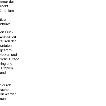
Sommer der
Brecht
ndämonium
ätze
enkbar:
ert Duck,
 werden zu
tausch der
 untoten
 gestern
 Netzen und
erche zutage
ling und
d Utopien
 und
n durch
prechen
tern werden
enen,