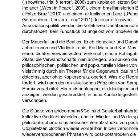
(„showtime. trial & terror“, 2008) zum kapitalen letzten 
Indianer („West in Peace“, 2009), einem brasilianisierten 
(„FatzerBraz“ 2010) und einem aktualisierten Lenz („Pa
Germanicum: Lenz im Loop“ 2011). In einer offensiven
Assoziationspolitik werden die kollektiven Dachbodensch
durchstöbert, kein Fundstück ist ungelöst vom anderen d
Der Mauerfall und die Beatles, Erich Honecker und Dagob
John Lennon und Vladimir Lenin, Karl Marx und Karl May
einem dichten Verweissystem verknüpft, einem Schlagab
Zitate, die Verwandtschaftslinien anzeigen. So spuken die
philosophischen, politischen und popkulturellen Ideen von
vielstimmig durch ein Theater für die Gegenwart, das mit
dotcoms, aber ohne Kopierschutz operiert. Was die Rech
fördert, wird nach den musikalischen Prinzipien von Samp
Remix verarbeitet: Himmelsrichtungen, die Ideologien un
anzeigen, werden geschreddert, in neue Kontexte gestellt
verschoben.
Die Stücke von andcompany&Co. sind Geisterbahnfahrte
kollektive Gedächtnishalden, und im Wieder- und Widers
philosophischer und ästhetischer Versatzstücke von ges
Utopiefetzen plötzlich wieder vorstellbar. In den verscholl
wiederversprochenen Phrasen wird post-postmodern die