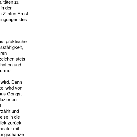
litäten zu
in der
 Zitaten Ernst
dingungen des
st praktische
ssfähigkeit,
uren
zeichen stets
haften und
former
 wird. Denn
el wird von
 aus Gongs,
duzierten
t
zählt und
ise in die
lick zurück
eater mit
prungschanze