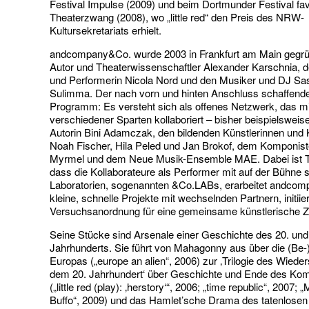
Festival Impulse (2009) und beim Dortmunder Festival fav
Theaterzwang (2008), wo „little red“ den Preis des NRW-
Kultursekretariats erhielt.
andcompany&Co. wurde 2003 in Frankfurt am Main gegr
Autor und Theaterwissenschaftler Alexander Karschnia, d
und Performerin Nicola Nord und den Musiker und DJ Sa
Sulimma. Der nach vorn und hinten Anschluss schaffend
Programm: Es versteht sich als offenes Netzwerk, das mi
verschiedener Sparten kollaboriert – bisher beispielsweise
Autorin Bini Adamczak, den bildenden Künstlerinnen und 
Noah Fischer, Hila Peled und Jan Brokof, dem Komponi
Myrmel und dem Neue Musik-Ensemble MAE. Dabei ist Tei
dass die Kollaborateure als Performer mit auf der Bühne s
Laboratorien, sogenannten &Co.LABs, erarbeitet andco
kleine, schnelle Projekte mit wechselnden Partnern, initiier
Versuchsanordnung für eine gemeinsame künstlerische Z
Seine Stücke sind Arsenale einer Geschichte des 20. und
Jahrhunderts. Sie führt von Mahagonny aus über die (Be
Europas („europe an alien“, 2006) zur ‚Trilogie des Wiede
dem 20. Jahrhundert‘ über Geschichte und Ende des K
(„little red (play): ‚herstory‘“, 2006; „time republic“, 2007
Buffo“, 2009) und das Hamlet’sche Drama des tatenlosen