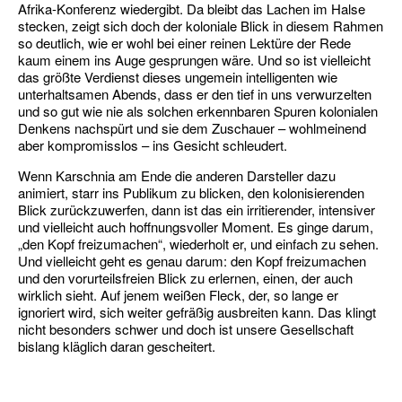
Afrika-Konferenz wiedergibt. Da bleibt das Lachen im Halse
stecken, zeigt sich doch der koloniale Blick in diesem Rahmen
so deutlich, wie er wohl bei einer reinen Lektüre der Rede
kaum einem ins Auge gesprungen wäre. Und so ist vielleicht
das größte Verdienst dieses ungemein intelligenten wie
unterhaltsamen Abends, dass er den tief in uns verwurzelten
und so gut wie nie als solchen erkennbaren Spuren kolonialen
Denkens nachspürt und sie dem Zuschauer – wohlmeinend
aber kompromisslos – ins Gesicht schleudert.
Wenn Karschnia am Ende die anderen Darsteller dazu
animiert, starr ins Publikum zu blicken, den kolonisierenden
Blick zurückzuwerfen, dann ist das ein irritierender, intensiver
und vielleicht auch hoffnungsvoller Moment. Es ginge darum,
„den Kopf freizumachen“, wiederholt er, und einfach zu sehen.
Und vielleicht geht es genau darum: den Kopf freizumachen
und den vorurteilsfreien Blick zu erlernen, einen, der auch
wirklich sieht. Auf jenem weißen Fleck, der, so lange er
ignoriert wird, sich weiter gefräßig ausbreiten kann. Das klingt
nicht besonders schwer und doch ist unsere Gesellschaft
bislang kläglich daran gescheitert.