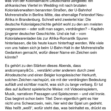
was von der Kolonialmacht Deutschland übrigblieb: ein
afrikanisches Viertel im Wedding mit nach brutalen
Kolonialverwaltern benannten Straßen, der U-Bahnhof
Mohrenstraße in Berlins Mitte, das ehemalige Feriendorf Neu-
Afrika in Brandenburg. Schnell wird zweierlei klar: Die
deutsche Kolonialgeschichte gehört wohl zu den am meisten
vergessenen – oder sollt man sagen, verdrängten? – Kapiteln
jüngerer deutscher Geschichte. Und sie hat – vom
Kolonialwarenladen bis zur Afrika-Romantik Spuren
hinterlassen, die bis heute kaum hinterfragt werden. Wie viele
von uns haben sich je beim U-Bahn-Halt in der Mohrenstraße
Gedanken gemacht, wofür dieser Name ein Zeichen sein
könnte?
Es gehört zu den Stärken dieses Abends, dass
andcompany&Co. , verstärkt unter anderem durch zwei
Afrodeutsche und einen Belgier kongolesischer Herkunft,
solchen Zeichen nachspürt, sie mit der verdrängten Bedeutung
auflädt und sichtbar macht, was sich zu lange verbarg. Er tut
dies auf äußerst spielerische Weise: mit Videoeinspielern,
Musik, narrativen Passagen und Spielszenen – und viel Ironie.
Das beginnt schon beim Titel: Denn eigentlich geht es hier
nicht ums Schwarzsein, nein, hier wird der Spiel um gedreht.
Was heißt „weiß“, wofür steht das, was beinhaltet es, drückt es