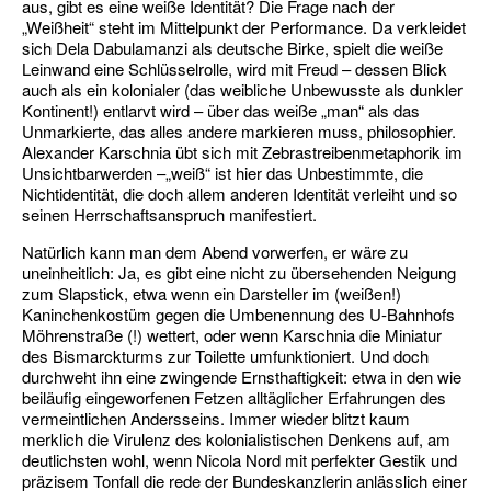
aus, gibt es eine weiße Identität? Die Frage nach der
„Weißheit“ steht im Mittelpunkt der Performance. Da verkleidet
sich Dela Dabulamanzi als deutsche Birke, spielt die weiße
Leinwand eine Schlüsselrolle, wird mit Freud – dessen Blick
auch als ein kolonialer (das weibliche Unbewusste als dunkler
Kontinent!) entlarvt wird – über das weiße „man“ als das
Unmarkierte, das alles andere markieren muss, philosophier.
Alexander Karschnia übt sich mit Zebrastreibenmetaphorik im
Unsichtbarwerden –„weiß“ ist hier das Unbestimmte, die
Nichtidentität, die doch allem anderen Identität verleiht und so
seinen Herrschaftsanspruch manifestiert.
Natürlich kann man dem Abend vorwerfen, er wäre zu
uneinheitlich: Ja, es gibt eine nicht zu übersehenden Neigung
zum Slapstick, etwa wenn ein Darsteller im (weißen!)
Kaninchenkostüm gegen die Umbenennung des U-Bahnhofs
Möhrenstraße (!) wettert, oder wenn Karschnia die Miniatur
des Bismarckturms zur Toilette umfunktioniert. Und doch
durchweht ihn eine zwingende Ernsthaftigkeit: etwa in den wie
beiläufig eingeworfenen Fetzen alltäglicher Erfahrungen des
vermeintlichen Andersseins. Immer wieder blitzt kaum
merklich die Virulenz des kolonialistischen Denkens auf, am
deutlichsten wohl, wenn Nicola Nord mit perfekter Gestik und
präzisem Tonfall die rede der Bundeskanzlerin anlässlich einer