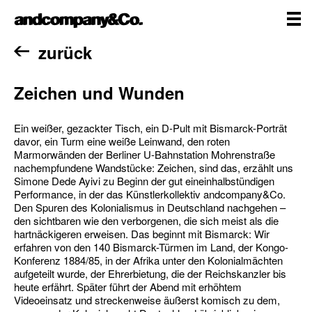
Zum
andcompany&Co
Inhalt
springen
me
Home
zurück
Zeichen und Wunden
Ein weißer, gezackter Tisch, ein D-Pult mit Bismarck-Porträt
davor, ein Turm eine weiße Leinwand, den roten
Marmorwänden der Berliner U-Bahnstation Mohrenstraße
nachempfundene Wandstücke: Zeichen, sind das, erzählt uns
Simone Dede Ayivi zu Beginn der gut eineinhalbstündigen
Performance, in der das Künstlerkollektiv andcompany&Co.
Den Spuren des Kolonialismus in Deutschland nachgehen –
den sichtbaren wie den verborgenen, die sich meist als die
hartnäckigeren erweisen. Das beginnt mit Bismarck: Wir
erfahren von den 140 Bismarck-Türmen im Land, der Kongo-
Konferenz 1884/85, in der Afrika unter den Kolonialmächten
aufgeteilt wurde, der Ehrerbietung, die der Reichskanzler bis
heute erfährt. Später führt der Abend mit erhöhtem
Videoeinsatz und streckenweise äußerst komisch zu dem,