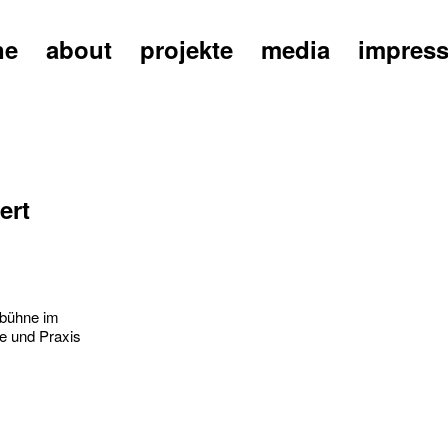
ne
about
projekte
media
impres
ert
sbühne im
e und Praxis