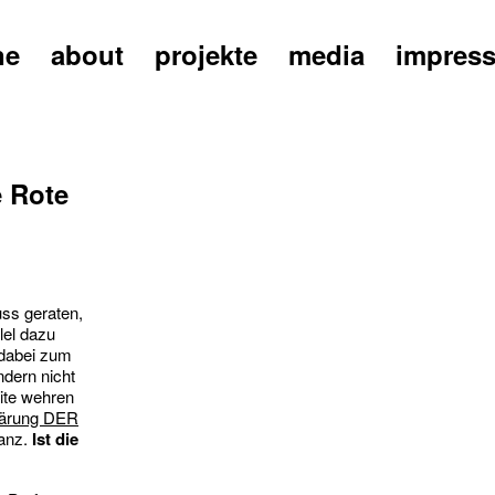
ne
about
projekte
media
impres
e Rote
uss geraten,
lel dazu
 dabei zum
ndern nicht
ite wehren
lärung DER
nanz.
Ist die