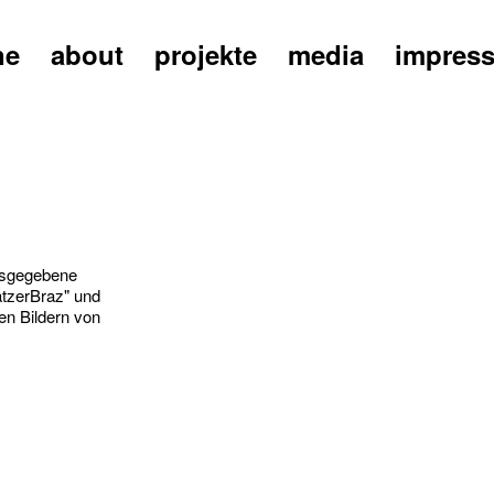
ne
about
projekte
media
impres
usgegebene
atzerBraz" und
en Bildern von