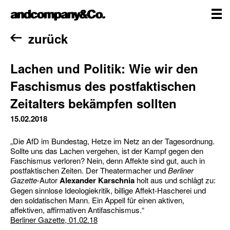
Zum
andcompany&Co
Inhalt
springen
me
Home
zurück
Lachen und Politik: Wie wir den
Faschismus des postfaktischen
Zeitalters bekämpfen sollten
15.02.2018
„Die AfD im Bundestag, Hetze im Netz an der Tagesordnung.
Sollte uns das Lachen vergehen, ist der Kampf gegen den
Faschismus verloren? Nein, denn Affekte sind gut, auch in
postfaktischen Zeiten. Der Theatermacher und
Berliner
Gazette
-Autor
Alexander Karschnia
holt aus und schlägt zu:
Gegen sinnlose Ideologiekritik, billige Affekt-Hascherei und
den soldatischen Mann. Ein Appell für einen aktiven,
affektiven, affirmativen Antifaschismus.“
Berliner Gazette, 01.02.18