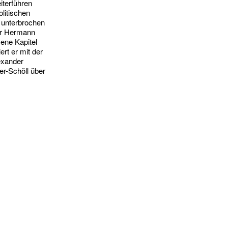
iterführen
litischen
s unterbrochen
her Hermann
sene Kapitel
rt er mit der
exander
er-Schöll über