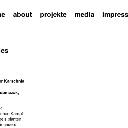
ne
about
projekte
media
impres
des
r Karschnia
Adamczak,
er
tischen Kampf
gels planten
ir unsere