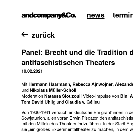
news
termi
home
zurück
Panel: Brecht und die Tradition 
antifaschistischen Theaters
10.02.2021
Mit
Hermann Haarmann, Rebecca Ajnwojner, Alexande
und
Nikolaus Müller-Schöll
Moderation
Natassa Siouzouli
Video-Impulse von
Bini 
Tom David Uhlig
und
Claudia v. Gélieu
Von 1936-1941 versuchten deutsche Emigrant*innen in d
Sowjetunion, allen voran Erwin Piscator, den antifaschis
mit den Mitteln des Theaters fortzuführen. In der Stadt En
sie „ein großes Experimentaltheater zu machen, in dem w