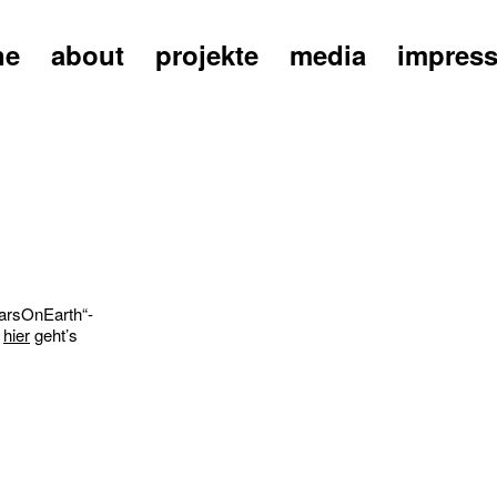
ne
about
projekte
media
impres
MarsOnEarth“-
–
hier
geht’s